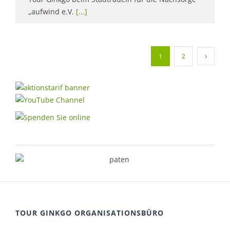
„aufwind e.V.
[...]
1
2
TOUR GINKGO ORGANISATIONSBÜRO