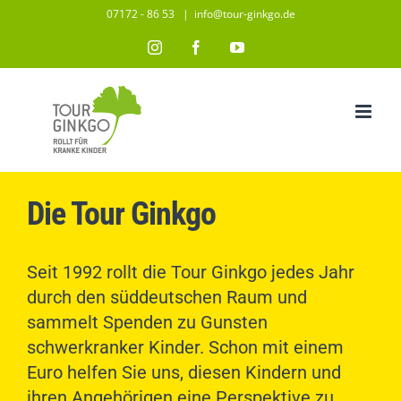
Zum
07172 - 86 53
|
info@tour-ginkgo.de
Inhalt
Instagram
Facebook
YouTube
springen
Die Tour Ginkgo
Seit 1992 rollt die Tour Ginkgo jedes Jahr
durch den süddeutschen Raum und
sammelt Spenden zu Gunsten
schwerkranker Kinder. Schon mit einem
Euro helfen Sie uns, diesen Kindern und
ihren Angehörigen eine Perspektive zu