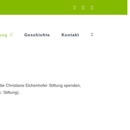
Instagram
Facebook
YouTube
tung
Geschichte
Kontakt
ie Christiane Eichenhofer Stiftung spenden,
 Stiftung).