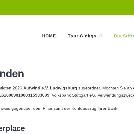
HOME
Tour Ginkgo
Die Stif
enden
stigten 2026
Aufwind e.V. Ludwigsburg
zugeordnet. Möchten Sie an d
E61600901000315533005
, Volksbank Stuttgart eG, Verwendungszweck:
chweis gegenüber dem Finanzamt der Kontoauszug Ihrer Bank.
erplace