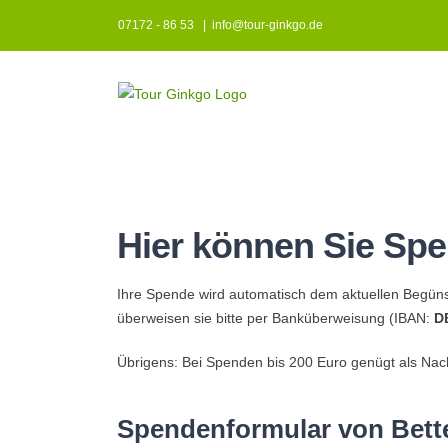
Zum
07172 - 86 53
|
info@tour-ginkgo.de
Inhalt
springen
Hier können Sie Sp
Ihre Spende wird automatisch dem aktuellen Begün
überweisen sie bitte per Banküberweisung (IBAN:
D
Übrigens: Bei Spenden bis 200 Euro genügt als Na
Spendenformular von Bett