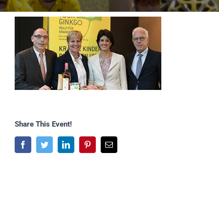
Share This Event!
Facebook
Twitter
LinkedIn
Pinterest
E-
Mail