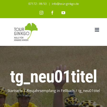
Zum
07172 - 86 53
|
info@tour-ginkgo.de
Inhalt
Instagram
Facebook
YouTube
springen
tg_neu01titel
Startseite
/
Neujahrsempfang in Fellbach
/
tg_neu01titel