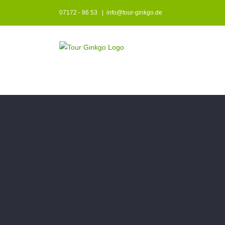
Zum
07172 - 86 53
|
info@tour-ginkgo.de
Inhalt
springen