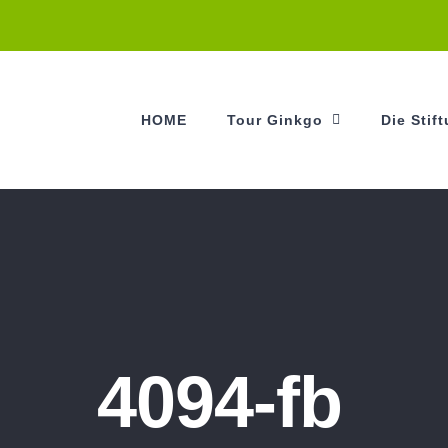
HOME
Tour Ginkgo
Die Stif
4094-fb