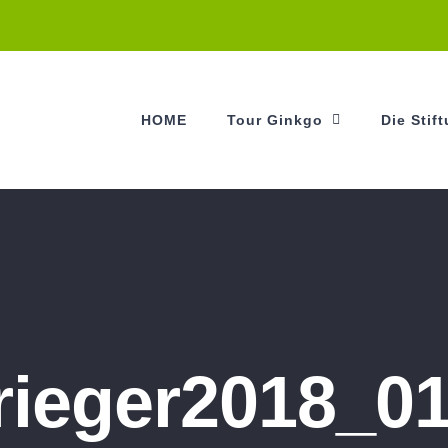
HOME
Tour Ginkgo
Die Stif
rieger2018_0