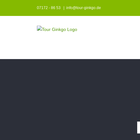
Zum
07172 - 86 53
|
info@tour-ginkgo.de
Inhalt
springen