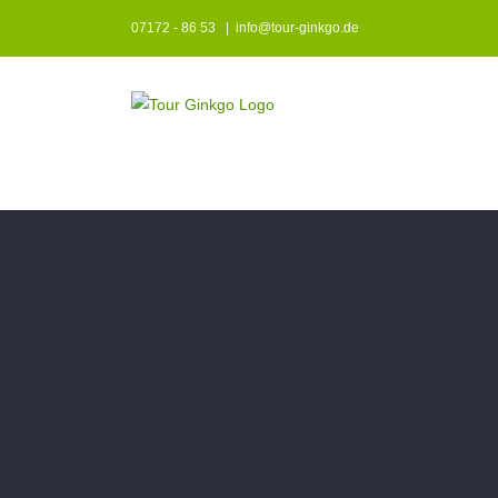
Zum
07172 - 86 53
|
info@tour-ginkgo.de
Inhalt
springen