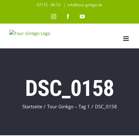
Zum
07172 - 86 53
|
info@tour-ginkgo.de
Inhalt
Instagram
Facebook
YouTube
springen
DSC_0158
Startseite
/
Tour Ginkgo – Tag 1
/
DSC_0158