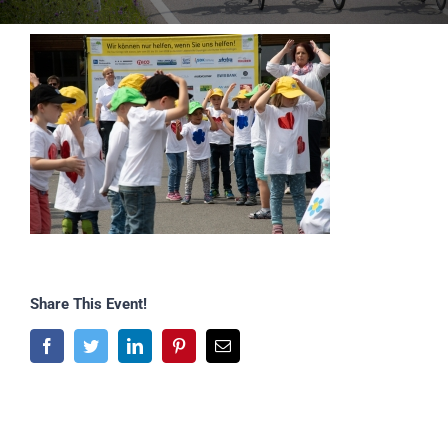
Share This Event!
Facebook
Twitter
LinkedIn
Pinterest
E-
Mail