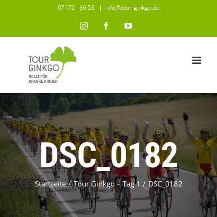
Zum
07172 - 86 53
|
info@tour-ginkgo.de
Inhalt
Instagram
Facebook
YouTube
springen
DSC_0182
Startseite
/
Tour Ginkgo – Tag 1
/
DSC_0182