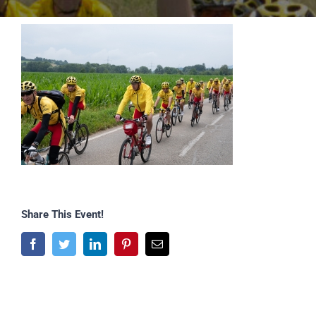
Share This Event!
Facebook
Twitter
LinkedIn
Pinterest
E-
Mail