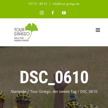
Zum
07172 - 86 53
|
info@tour-ginkgo.de
Inhalt
Instagram
Facebook
YouTube
springen
DSC_0610
Startseite
/
Tour Ginkgo, der zweite Tag
/
DSC_0610