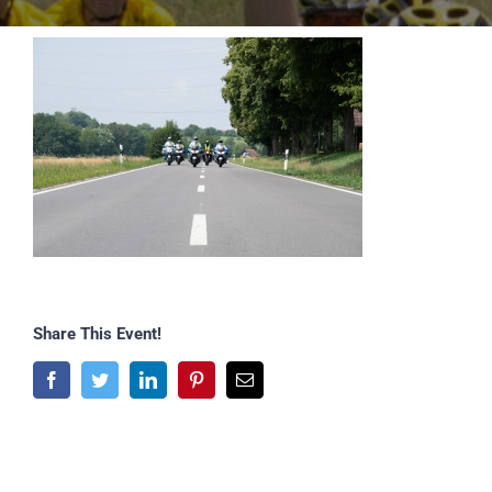
Share This Event!
Facebook
Twitter
LinkedIn
Pinterest
E-
Mail