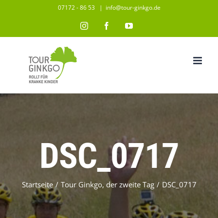
Zum
07172 - 86 53
|
info@tour-ginkgo.de
Inhalt
Instagram
Facebook
YouTube
springen
DSC_0717
Startseite
/
Tour Ginkgo, der zweite Tag
/
DSC_0717