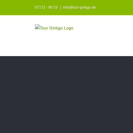
Zum
07172 - 86 53
|
info@tour-ginkgo.de
Inhalt
springen