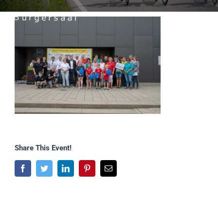
Share This Event!
Facebook
Twitter
LinkedIn
Pinterest
E-
Mail