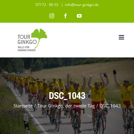
Zum
07172 - 86 53
|
info@tour-ginkgo.de
Inhalt
Instagram
Facebook
YouTube
springen
DSC_1043
Startseite
/
Tour Ginkgo, der zweite Tag
/
DSC_1043