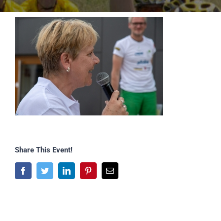
Share This Event!
Facebook
Twitter
LinkedIn
Pinterest
E-
Mail