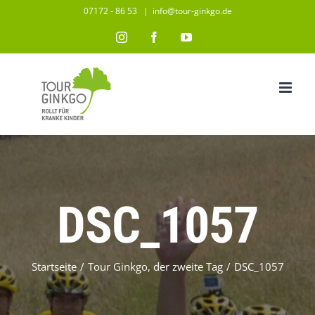
Zum
07172 - 86 53
|
info@tour-ginkgo.de
Inhalt
Instagram
Facebook
YouTube
springen
DSC_1057
Startseite
/
Tour Ginkgo, der zweite Tag
/
DSC_1057