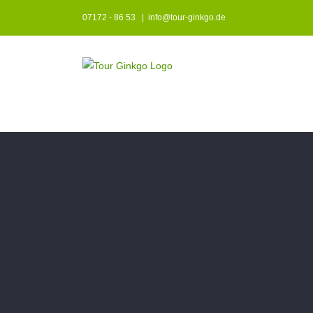
Zum
07172 - 86 53
|
info@tour-ginkgo.de
Inhalt
springen