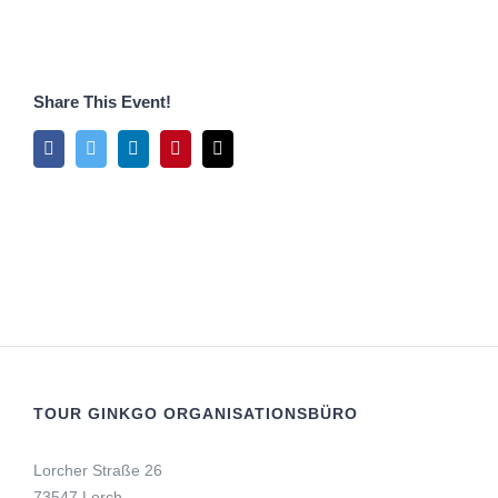
Share This Event!
Facebook
Twitter
LinkedIn
Pinterest
E-
Mail
TOUR GINKGO ORGANISATIONSBÜRO
Lorcher Straße 26
73547 Lorch