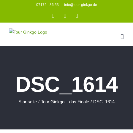
Zum
07172 - 86 53
|
info@tour-ginkgo.de
Inhalt
Instagram
Facebook
YouTube
springen
DSC_1614
Startseite
/
Tour Ginkgo – das Finale
/
DSC_1614