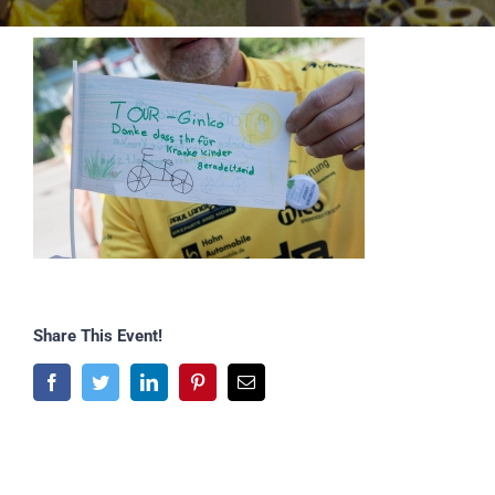
Share This Event!
Facebook
Twitter
LinkedIn
Pinterest
E-
Mail