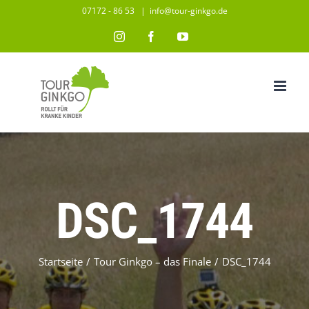
Zum
07172 - 86 53
|
info@tour-ginkgo.de
Inhalt
Instagram
Facebook
YouTube
springen
DSC_1744
Startseite
/
Tour Ginkgo – das Finale
/
DSC_1744