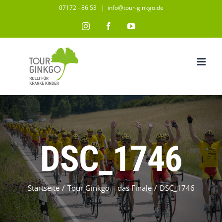
Zum
07172 - 86 53
|
info@tour-ginkgo.de
Inhalt
Instagram
Facebook
YouTube
springen
DSC_1746
Startseite
/
Tour Ginkgo – das Finale
/
DSC_1746