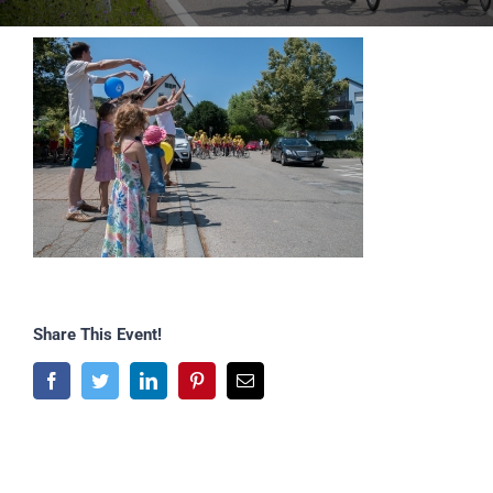
Share This Event!
Facebook
Twitter
LinkedIn
Pinterest
E-
Mail