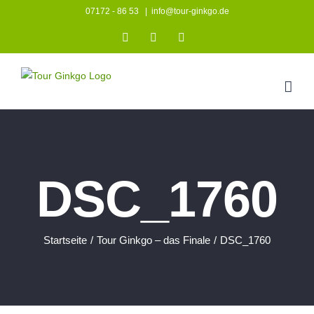
Zum
07172 - 86 53
|
info@tour-ginkgo.de
Inhalt
Instagram
Facebook
YouTube
springen
DSC_1760
Startseite
/
Tour Ginkgo – das Finale
/
DSC_1760