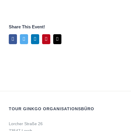
Share This Event!
Facebook
Twitter
LinkedIn
Pinterest
E-
Mail
TOUR GINKGO ORGANISATIONSBÜRO
Lorcher Straße 26
73547 Lorch