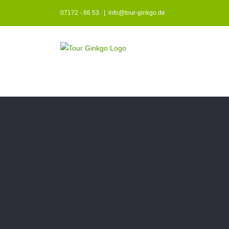
Zum
07172 - 86 53
|
info@tour-ginkgo.de
Inhalt
springen