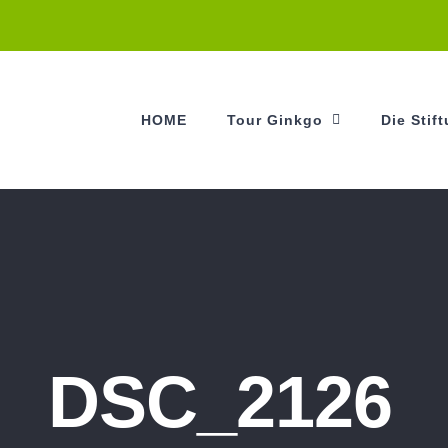
HOME
Tour Ginkgo
Die Stif
DSC_2126