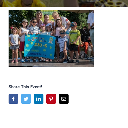
Share This Event!
Facebook
Twitter
LinkedIn
Pinterest
E-
Mail