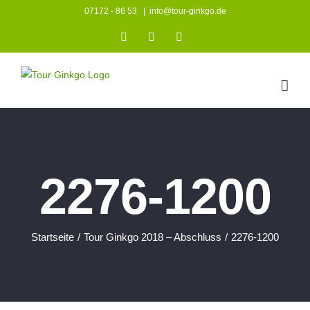
Zum
07172 - 86 53
|
info@tour-ginkgo.de
Inhalt
Instagram
Facebook
YouTube
springen
2276-1200
Startseite
/
Tour Ginkgo 2018 – Abschluss
/
2276-1200