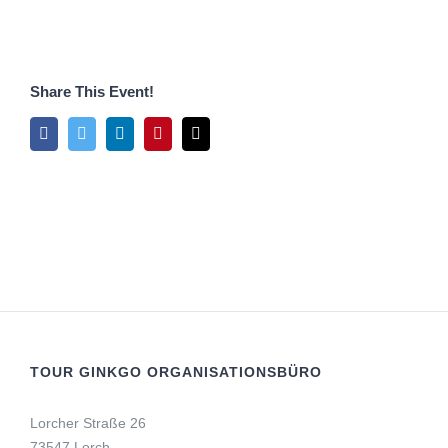
Share This Event!
Facebook
Twitter
LinkedIn
Pinterest
E-
Mail
TOUR GINKGO ORGANISATIONSBÜRO
Lorcher Straße 26
73547 Lorch