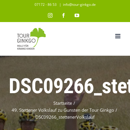
Zum
07172 - 86 53
|
info@tour-ginkgo.de
Inhalt
Instagram
Facebook
YouTube
springen
DSC09266_stet
Startseite
/
49. Stettener Volkslauf zu Gunsten der Tour Ginkgo
/
DSC09266_stettenerVolkslauf