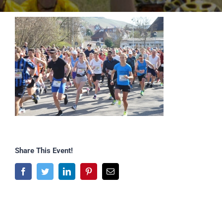
Share This Event!
Facebook
Twitter
LinkedIn
Pinterest
E-
Mail