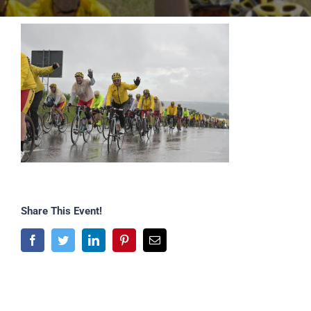
Share This Event!
Facebook
Twitter
LinkedIn
Pinterest
E-
Mail