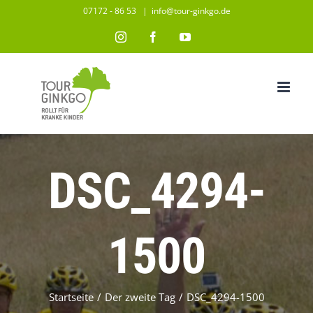
Zum
07172 - 86 53
|
info@tour-ginkgo.de
Inhalt
Instagram
Facebook
YouTube
springen
DSC_4294-
1500
Startseite
/
Der zweite Tag
/
DSC_4294-1500