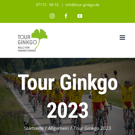
Zum
07172 - 86 53
|
info@tour-ginkgo.de
Inhalt
Instagram
Facebook
YouTube
springen
Tour Ginkgo
2023
Startseite
/
Allgemein
/
Tour Ginkgo 2023