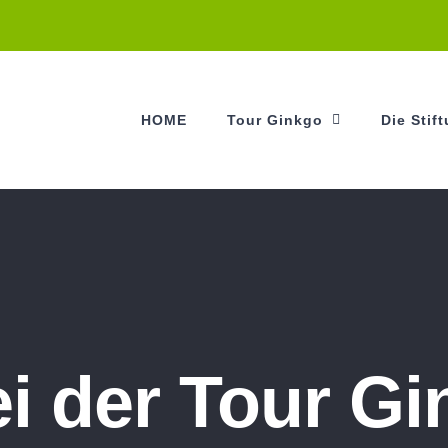
HOME
Tour Ginkgo
Die Stif
i der Tour G