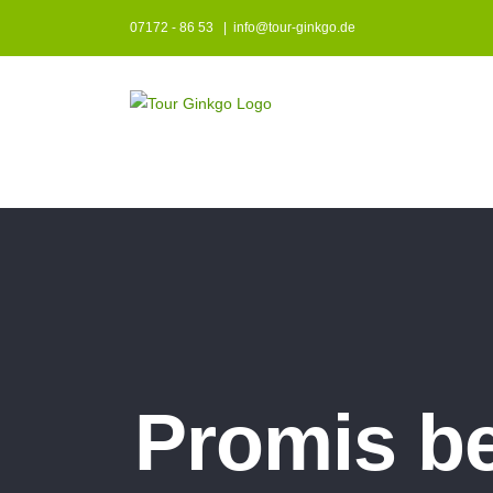
Zum
07172 - 86 53
|
info@tour-ginkgo.de
Inhalt
springen
Promis be