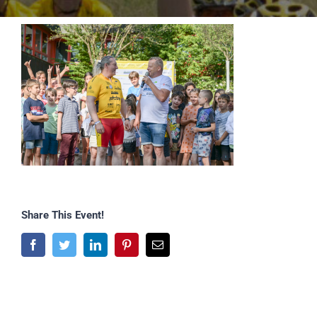
Share This Event!
Facebook
Twitter
LinkedIn
Pinterest
E-
Mail