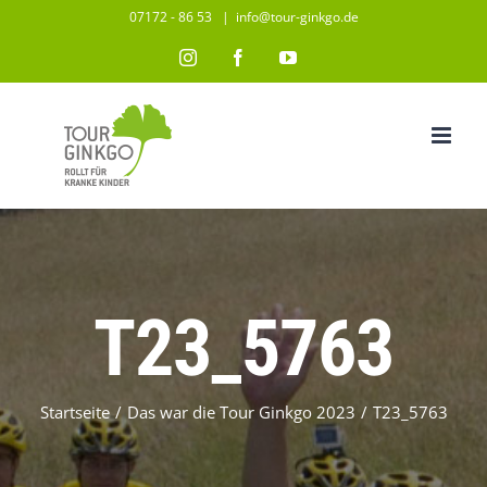
Zum
07172 - 86 53
|
info@tour-ginkgo.de
Inhalt
Instagram
Facebook
YouTube
springen
T23_5763
Startseite
/
Das war die Tour Ginkgo 2023
/
T23_5763