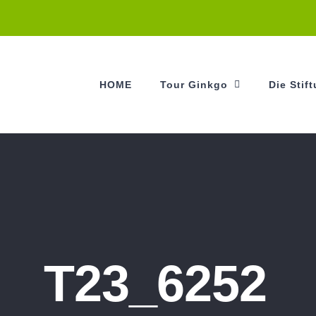
HOME
Tour Ginkgo
Die Stif
T23_6252