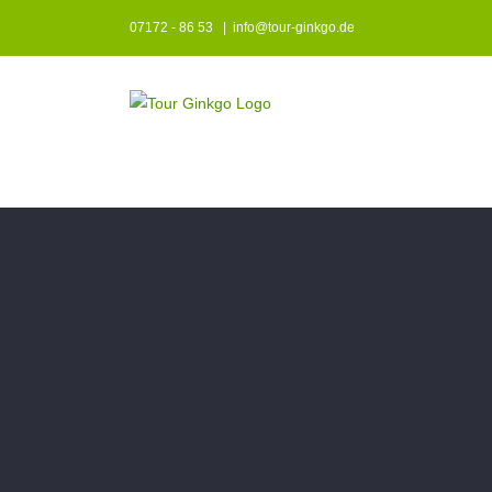
Zum
07172 - 86 53
|
info@tour-ginkgo.de
Inhalt
springen