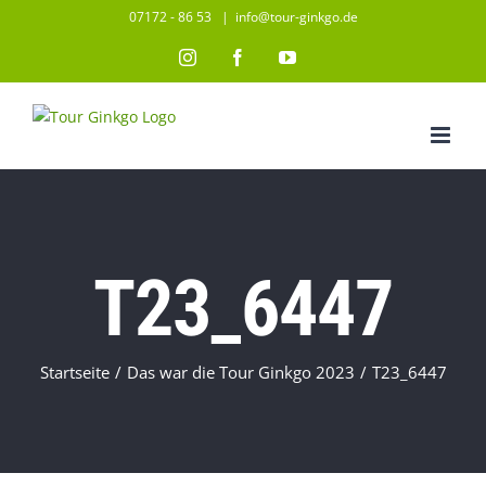
Zum
07172 - 86 53
|
info@tour-ginkgo.de
Inhalt
Instagram
Facebook
YouTube
springen
T23_6447
Startseite
/
Das war die Tour Ginkgo 2023
/
T23_6447