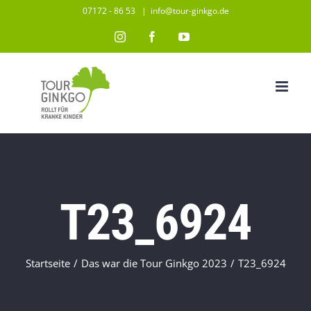
Zum
07172 - 86 53
|
info@tour-ginkgo.de
Inhalt
Instagram
Facebook
YouTube
springen
T23_6924
Startseite
/
Das war die Tour Ginkgo 2023
/
T23_6924