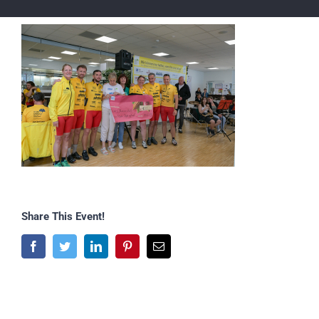
Share This Event!
Facebook
Twitter
LinkedIn
Pinterest
E-
Mail