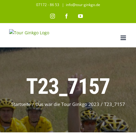
Zum
07172 - 86 53
|
info@tour-ginkgo.de
Inhalt
Instagram
Facebook
YouTube
springen
T23_7157
Startseite
/
Das war die Tour Ginkgo 2023
/
T23_7157