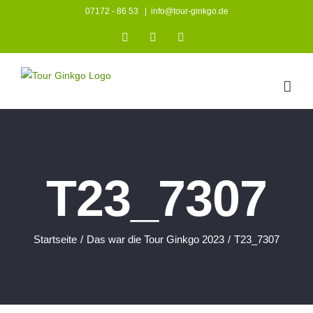
Zum
07172 - 86 53
|
info@tour-ginkgo.de
Inhalt
Instagram
Facebook
YouTube
springen
T23_7307
Startseite
/
Das war die Tour Ginkgo 2023
/
T23_7307