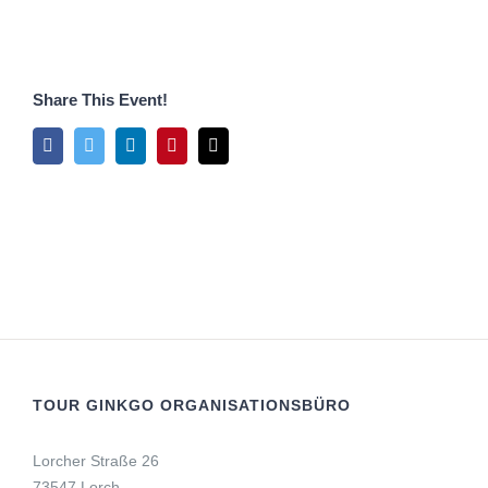
Share This Event!
Facebook
Twitter
LinkedIn
Pinterest
E-
Mail
TOUR GINKGO ORGANISATIONSBÜRO
Lorcher Straße 26
73547 Lorch