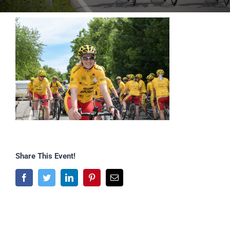
Share This Event!
Facebook
Twitter
LinkedIn
Pinterest
E-
Mail