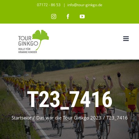
Zum
07172 - 86 53
|
info@tour-ginkgo.de
Inhalt
Instagram
Facebook
YouTube
springen
T23_7416
Startseite
/
Das war die Tour Ginkgo 2023
/
T23_7416