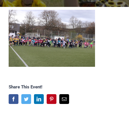
Share This Event!
Facebook
Twitter
LinkedIn
Pinterest
E-
Mail