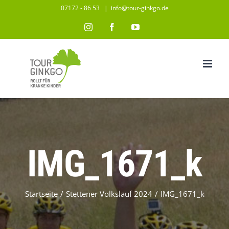
Zum
07172 - 86 53
|
info@tour-ginkgo.de
Inhalt
Instagram
Facebook
YouTube
springen
IMG_1671_k
Startseite
/
Stettener Volkslauf 2024
/
IMG_1671_k