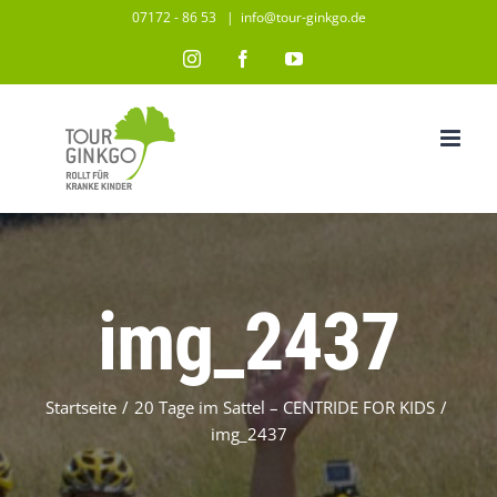
Zum
07172 - 86 53
|
info@tour-ginkgo.de
Inhalt
Instagram
Facebook
YouTube
springen
img_2437
Startseite
/
20 Tage im Sattel – CENTRIDE FOR KIDS
/
img_2437