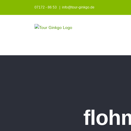
Zum
07172 - 86 53
|
info@tour-ginkgo.de
Inhalt
springen
floh