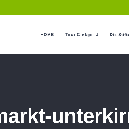
HOME
Tour Ginkgo
Die Stif
markt-unterki