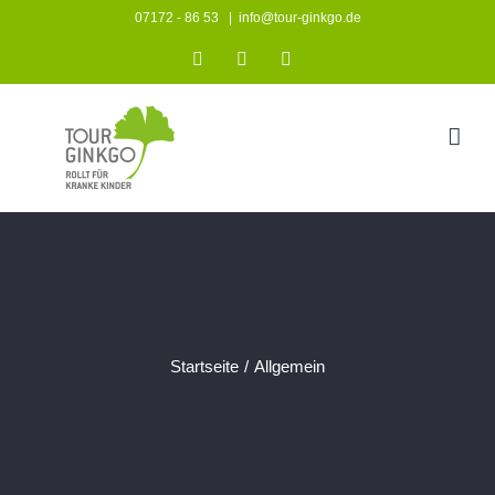
Zum
07172 - 86 53
|
info@tour-ginkgo.de
Inhalt
Instagram
Facebook
YouTube
springen
Startseite
/
Allgemein