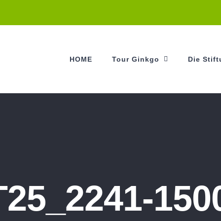
HOME
Tour Ginkgo
Die Stif
T25_2241-150