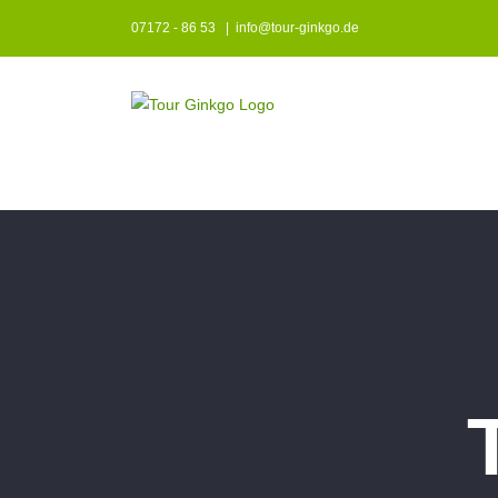
Zum
07172 - 86 53
|
info@tour-ginkgo.de
Inhalt
springen