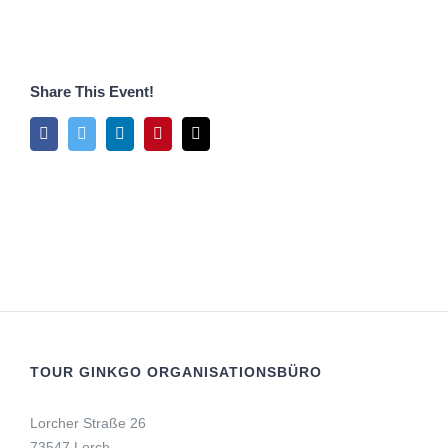
Share This Event!
Facebook
Twitter
LinkedIn
Pinterest
E-
Mail
TOUR GINKGO ORGANISATIONSBÜRO
Lorcher Straße 26
73547 Lorch