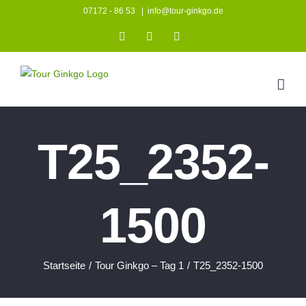
Zum
07172 - 86 53
|
info@tour-ginkgo.de
Inhalt
Instagram
Facebook
YouTube
springen
T25_2352-
1500
Startseite
/
Tour Ginkgo – Tag 1
/
T25_2352-1500