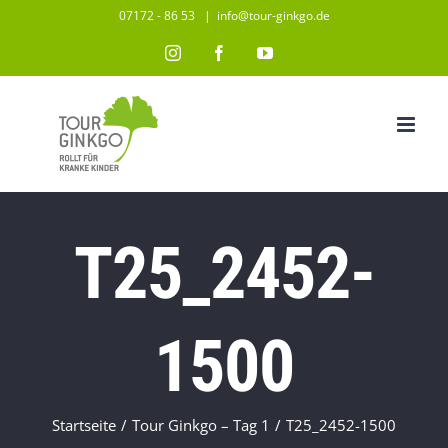
Zum
07172 - 86 53
|
info@tour-ginkgo.de
Inhalt
Instagram
Facebook
YouTube
springen
T25_2452-
1500
Startseite
/
Tour Ginkgo – Tag 1
/
T25_2452-1500