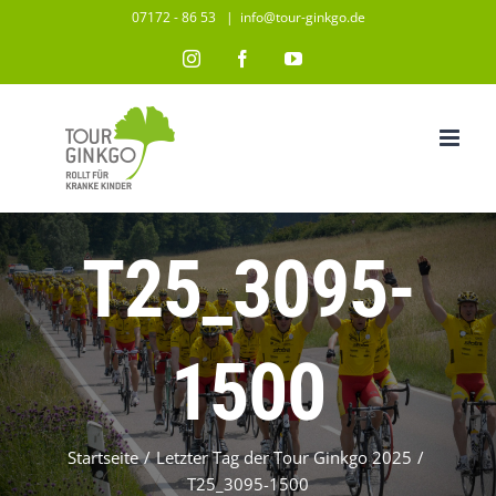
Zum
07172 - 86 53
|
info@tour-ginkgo.de
Inhalt
Instagram
Facebook
YouTube
springen
T25_3095-
1500
Startseite
/
Letzter Tag der Tour Ginkgo 2025
/
T25_3095-1500