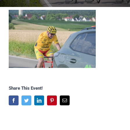
Share This Event!
Facebook
Twitter
LinkedIn
Pinterest
E-
Mail