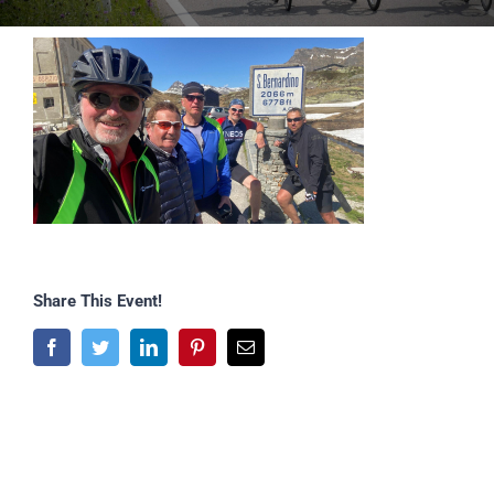
Share This Event!
Facebook
Twitter
LinkedIn
Pinterest
E-
Mail