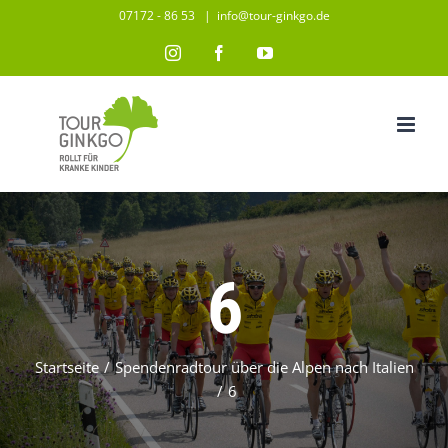
Zum
07172 - 86 53
|
info@tour-ginkgo.de
Inhalt
Instagram
Facebook
YouTube
springen
6
Startseite
/
Spendenradtour über die Alpen nach Italien
/
6