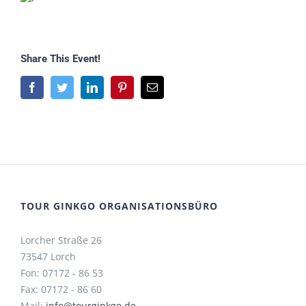
Share This Event!
Facebook
Twitter
LinkedIn
Pinterest
E-
Mail
TOUR GINKGO ORGANISATIONSBÜRO
Lorcher Straße 26
73547 Lorch
Fon: 07172 - 86 53
Fax: 07172 - 86 60
Mail:
info@tourginkgo.de