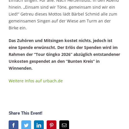
Einfach singen. Für alle. Nach Herzenslust. In den Abend
hinein. „Einsam sind wir Töne, gemeinsam sind wir ein
Lied!“ Getreu dieses Mottos lädt Bärbel Schmid alle zum
gemeinsamen Singen auf der Wiese am Turm an der
Birke ein.
Das Zuhören und Mitsingen kostet nichts, jedoch ist
eine Spende erwünscht. Der Erlös der Spenden wird im
Rahmen der “Tour Gingko 2026” abzüglich entstandener
Unkosten gespendet an den “Bunten Kreis” in
Winnenden.
Weitere Infos auf urbach.de
Share This Event!
Facebook
Twitter
LinkedIn
Pinterest
E-