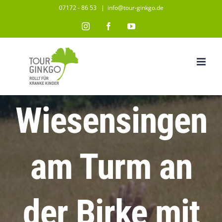
Zum
07172 - 86 53
|
info@tour-ginkgo.de
Inhalt
Instagram
Facebook
YouTube
springen
Wiesensingen
am Turm an
der Birke mit