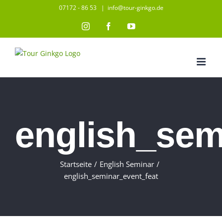
Zum
07172 - 86 53
|
info@tour-ginkgo.de
Inhalt
Instagram
Facebook
YouTube
springen
english_sem
Startseite
/
English Seminar
/
english_seminar_event_feat