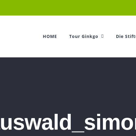
HOME
Tour Ginkgo
Die Stif
uswald_simo