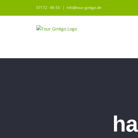
Zum
07172 - 86 53
|
info@tour-ginkgo.de
Inhalt
springen
ha