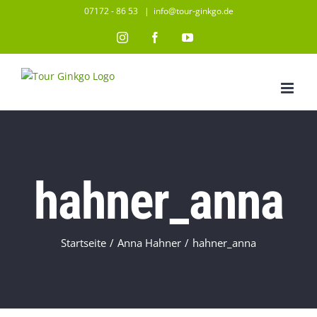
Zum
07172 - 86 53
|
info@tour-ginkgo.de
Inhalt
Instagram
Facebook
YouTube
springen
hahner_anna
Startseite
/
Anna Hahner
/
hahner_anna