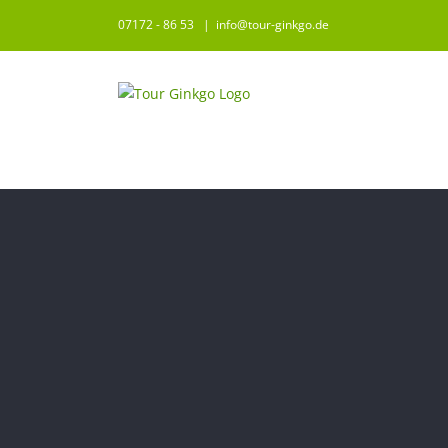
Zum
07172 - 86 53
|
info@tour-ginkgo.de
Inhalt
springen