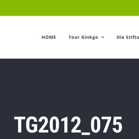
HOME
Tour Ginkgo
Die Stift
TG2012_075