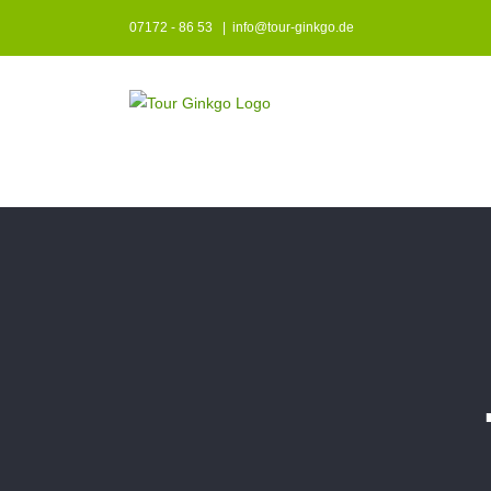
Zum
07172 - 86 53
|
info@tour-ginkgo.de
Inhalt
springen