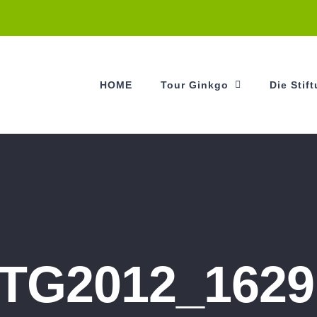
HOME
Tour Ginkgo
Die Stif
TG2012_1629