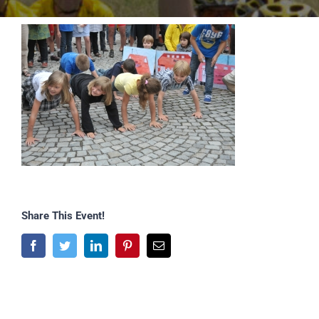
Share This Event!
Facebook
Twitter
LinkedIn
Pinterest
E-
Mail