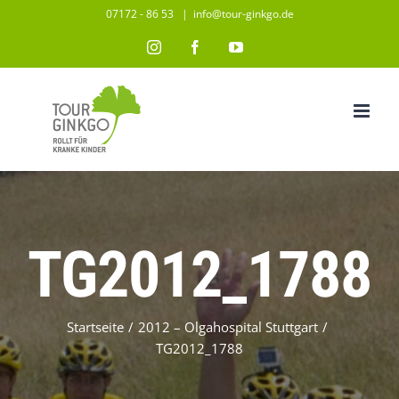
Zum
07172 - 86 53
|
info@tour-ginkgo.de
Inhalt
Instagram
Facebook
YouTube
springen
TG2012_1788
Startseite
/
2012 – Olgahospital Stuttgart
/
TG2012_1788