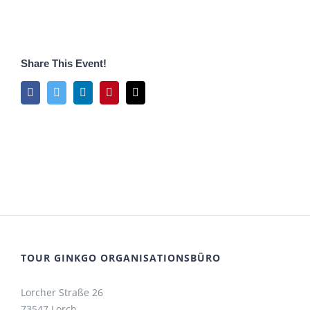
Share This Event!
Facebook
Twitter
LinkedIn
Pinterest
E-
Mail
TOUR GINKGO ORGANISATIONSBÜRO
Lorcher Straße 26
73547 Lorch