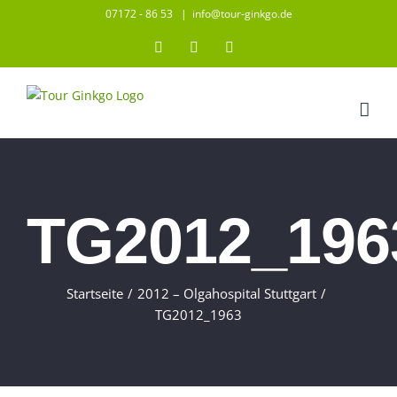
Zum
07172 - 86 53
|
info@tour-ginkgo.de
Inhalt
Instagram
Facebook
YouTube
springen
TG2012_196
Startseite
/
2012 – Olgahospital Stuttgart
/
TG2012_1963